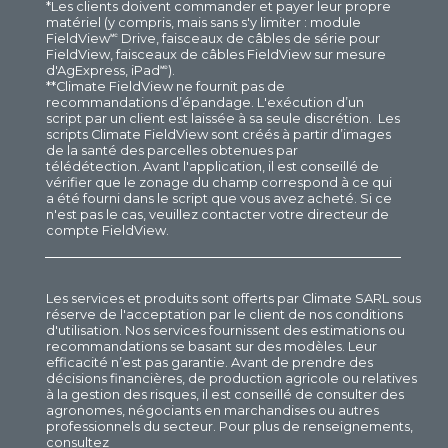
*Les clients doivent commander et payer leur propre
matériel (y compris, mais sans s'y limiter : module
FieldView🅪 Drive, faisceaux de câbles de série pour
FieldView, faisceaux de câbles FieldView sur mesure
d'AgExpress, iPad🅫).
**Climate FieldView ne fournit pas de
recommandations d’épandage. L'exécution d’un
script par un client est laissée à sa seule discrétion. Les
scripts Climate FieldView sont créés à partir d’images
de la santé des parcelles obtenues par
télédétection. Avant l'application, il est conseillé de
vérifier que le zonage du champ correspond à ce qui
a été fourni dans le script que vous avez acheté. Si ce
n'est pas le cas, veuillez contacter votre directeur de
compte FieldView.
Les services et produits sont offerts par Climate SARL sous
réserve de l'acceptation par le client de nos conditions
d'utilisation. Nos services fournissent des estimations ou
recommandations se basant sur des modèles. Leur
efficacité n’est pas garantie. Avant de prendre des
décisions financières, de production agricole ou relatives
à la gestion des risques, il est conseillé de consulter des
agronomes, négociants en marchandises ou autres
professionnels du secteur. Pour plus de renseignements,
consultez